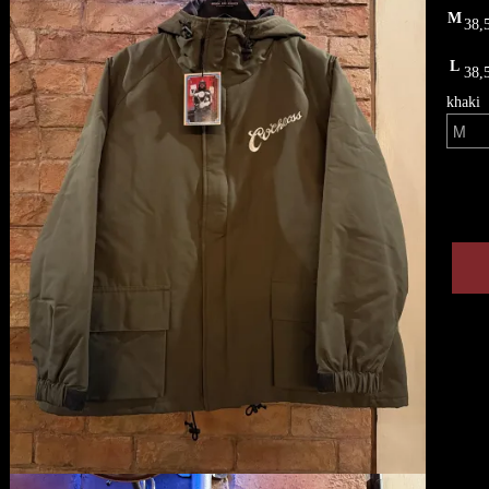
M
38
L
38
khaki