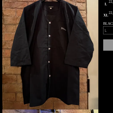
22
L
22
XL
BLAC