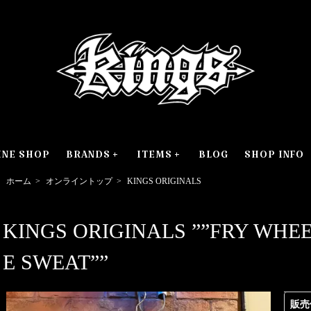
INE SHOP
BRANDS
ITEMS
BLOG
SHOP INFO
ホーム
>
オンライントップ
>
KINGS ORIGINALS
KINGS ORIGINALS ””FRY WH
E SWEAT””
販売