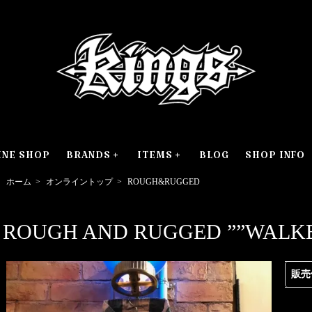
INE SHOP
BRANDS
ITEMS
BLOG
SHOP INFO
ホーム
>
オンライントップ
>
ROUGH&RUGGED
ROUGH AND RUGGED ””WALK
販売