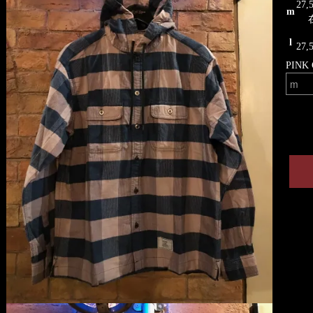
27
m
l
27
PINK